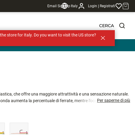
|
Email Sign Up
Italy
Login
Registrati
CERCA
s the store for Italy. Do you want to visit the US store?
lastica, che offre una maggiore attrattività e una sensazione naturale.
Per saperne di più
a aumenta la percentuale di ferrate, mentre l’occhiello a 90°,
ale ottimale per un angolo di attacco perfetto.