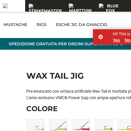
MUSTACHE
RIGS
ESCHE JIG DA GHIACCIO
Hi! This i
Yes
No
SPEDIZIONE GRATUITA PER ORDINI SUPERIORI A 99 €
WAX TAIL JIG
Pre-innescato con un’esca artificiale Wax Tail in morbida p
L’amo esclusivo VMC® Power Gap con ampia apertura rotond
bilanciato con precisione, mantiene una posizione orizzont
COLORE