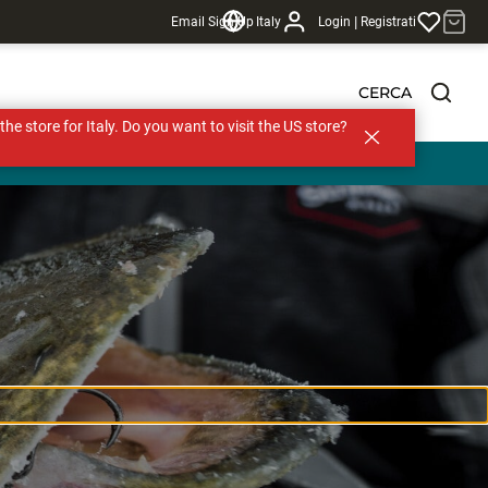
|
Email Sign Up
Italy
Login
Registrati
CERCA
s the store for Italy. Do you want to visit the US store?