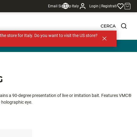
|
Email Sign Up
Italy
Login
Registrati
CERCA
s the store for Italy. Do you want to visit the US store?
G
tains a 90-degree presentation of live or imitation bait. Features VMC®
 holographic eye.