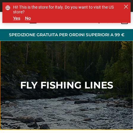
SHOP OTHER BRANDS
Hi! This is the store for Italy. Do you want to visit the US
store?
Yes
No
0
Skip to main content
SPEDIZIONE GRATUITA PER ORDINI SUPERIORI A 99 €
FLY FISHING LINES