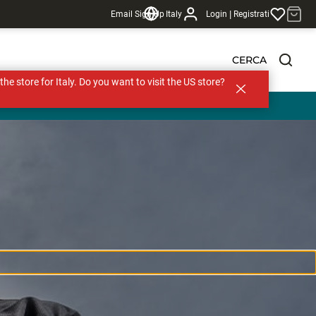
|
Email Sign Up
Italy
Login
Registrati
CERCA
s the store for Italy. Do you want to visit the US store?