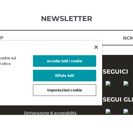
NEWSLETTER
l*
ISCR
cookie sul
Accetta tutti i cookie
 sito e
LEGALE
SEGUICI
Rifiuta tutti
Privacy
Impostazioni cookie
Termini e condizioni
SEGUI GL
Termini e condizioni di vendita
Dichiarazione di accessibilità
#yesrapala
Gestione del monitoraggio