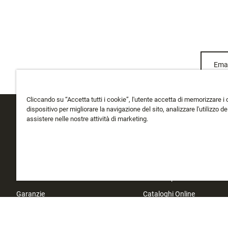
Emai
Cliccando su “Accetta tutti i cookie”, l'utente accetta di memorizzare i 
dispositivo per migliorare la navigazione del sito, analizzare l'utilizzo del
assistere nelle nostre attività di marketing.
ASSISTENZA CLIENTI
CHI SIAMO
Traccia il Mio Ordine
Chi Siamo
Spedizione
La storia di Rapala
Cambi e Resi
Instashop
Garanzie
Cataloghi Online
Contatti
Trova NegoziInvestitori
Localizzatore del Negozio