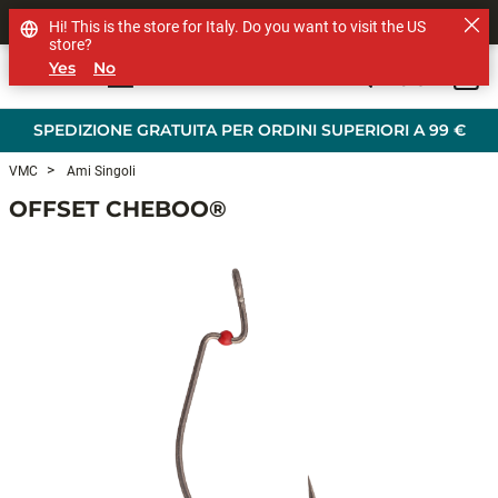
SHOP OTHER BRANDS
Hi! This is the store for Italy. Do you want to visit the US
store?
Yes
No
0
Skip to main content
SPEDIZIONE GRATUITA PER ORDINI SUPERIORI A 99 €
VMC
Ami Singoli
OFFSET CHEBOO®