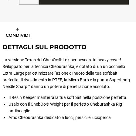
CONDIVIDI
DETTAGLI SUL PRODOTTO
La versione Texas del ChebOo® Lok per pescare in heavy cover!
Sviluppato per la tecnica Cheburashka, è dotato di un un occhiello
Extra Large per ottimizzare l'azione di nuoto della tua softbait
preferita. Il rivestimento in PTFE, la Micro Barb e la punta SuperLong
Needle Sharp™ danno un potere di penetrazione assoluto.
Il Resin Keeper manterrà la tua softbait nella posizione perfetta.
Usalo con il ChebOo® Weight per il perfetto Cheburashka Rig
antiincaglio.
Amo Cheburashka dedicato a lucci, persici e lucioperca