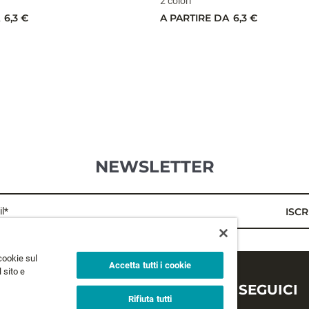
2 colori
6,3 €
A PARTIRE DA
6,3 €
NEWSLETTER
l*
ISCR
cookie sul
Accetta tutti i cookie
 sito e
LEGALE
SEGUICI
Rifiuta tutti