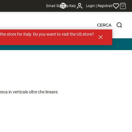
|
Email Sign Up
Italy
Login
Registrati
CERCA
s the store for Italy. Do you want to visit the US store?
sca in verticale oltre che lineare.