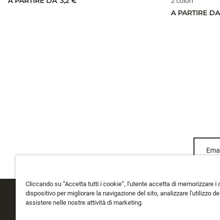
A PARTIRE DA
3,2 €
2 colori
A PARTIRE DA
Emai
Cliccando su “Accetta tutti i cookie”, l'utente accetta di memorizzare i 
dispositivo per migliorare la navigazione del sito, analizzare l'utilizzo del
assistere nelle nostre attività di marketing.
ASSISTENZA CLIENTI
CHI SIAMO