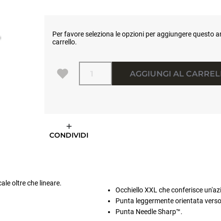
Per favore seleziona le opzioni per aggiungere questo ar
carrello.
Quantità
AGGIUNGI AL CARRE
CONDIVIDI
ale oltre che lineare.
Occhiello XXL che conferisce un'azi
Punta leggermente orientata verso l'
Punta Needle Sharp™.