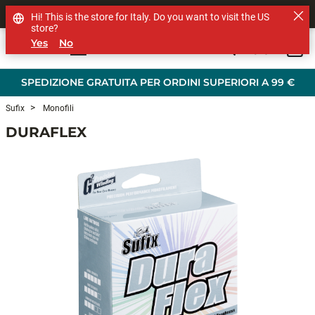
SHOP OTHER BRANDS
Hi! This is the store for Italy. Do you want to visit the US
store?
Yes
No
0
Skip to main content
SPEDIZIONE GRATUITA PER ORDINI SUPERIORI A 99 €
Sufix
Monofili
DURAFLEX