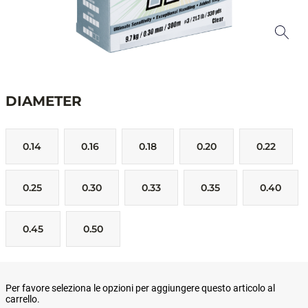
DIAMETER
0.14
0.16
0.18
0.20
0.22
0.25
0.30
0.33
0.35
0.40
0.45
0.50
Per favore seleziona le opzioni per aggiungere questo articolo al
carrello.