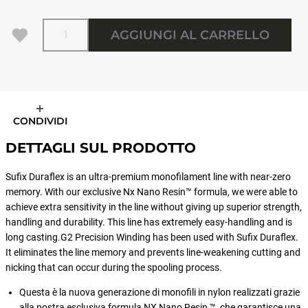
Quantità
AGGIUNGI AL CARRELLO
CONDIVIDI
DETTAGLI SUL PRODOTTO
Sufix Duraflex is an ultra-premium monofilament line with near-zero
memory. With our exclusive Nx Nano Resin™ formula, we were able to
achieve extra sensitivity in the line without giving up superior strength,
handling and durability. This line has extremely easy-handling and is
long casting.G2 Precision Winding has been used with Sufix Duraflex.
It eliminates the line memory and prevents line-weakening cutting and
nicking that can occur during the spooling process.
Questa è la nuova generazione di monofili in nylon realizzati grazie
alla nostra esclusiva formula NX Nano Resin ™, che garantisce una