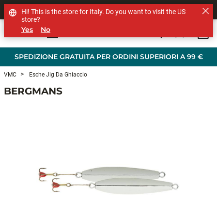
SHOP OTHER BRANDS
Hi! This is the store for Italy. Do you want to visit the US
store?
Yes
No
0
Skip to main content
SPEDIZIONE GRATUITA PER ORDINI SUPERIORI A 99 €
VMC
Esche Jig Da Ghiaccio
BERGMANS