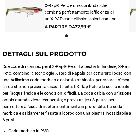
X-Rap® Peto è un'esca ibrida, che
combina perfettamente l'efficienza di
un X-RAP con bellissimi colori, con una
coda morbida. Mentre nuota
A PARTIRE DA
22,99 €
lentamente e perfettamente in
orizzontale, X-Rap® Peto è la scelta
ideale per acque fredde o condizioni
difficili. Alla ripresa, ha un'azione di
DETTAGLI SUL PRODOTTO
coda oscillante. Si ravviva molto bene
anche con azione "jerk" seguita da una
Due code di ricambio per il X-Rap® Peto. La bestia finlandese, X-Rap
pausa per permettere all'esca di
Peto, combina la tecnologia X-Rap di Rapala per catturare i pesci con
affondare lentamente nella colonna
una bellissima coda morbida e colorata abbinata, per creare un'esca
d'acqua. La coda flessibile è ben
ibrida che non presenta discontinuità. L'X-Rap Peto è la scelta ideale
collegata al corpo grazie a 6 punti in
per l'acqua fredda e le condizioni difficili. La coda calcia con un'azione
acciaio inossidabile. Coda di ricambio
ampia quando viene recuperata; o prova un jerk & pause per
inclusa. Armato con ancorette VMC
permettere all'esca di nuotare lentamente in profondità. La coda
Coastal Black ™.
morbida è saldamente fissata al corpo con una piastra inossidabile a
6 punti.
Coda morbida in PVC