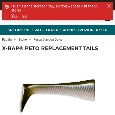
SHOP OTHER BRANDS
Hi! This is the store for Italy. Do you want to visit the US
store?
Yes
No
0
Skip to main content
SPEDIZIONE GRATUITA PER ORDINI SUPERIORI A 99 €
Rapala
Esche
Pesca D'acqua Dolce
X-RAP® PETO REPLACEMENT TAILS