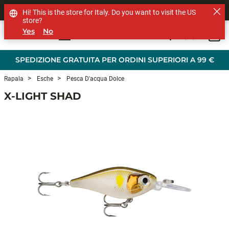
SHOP OTHER BRANDS
Hi! This is the store for Italy. Do you want to visit the US
store?
Yes
No
0
Skip to main content
SPEDIZIONE GRATUITA PER ORDINI SUPERIORI A 99 €
Rapala
Esche
Pesca D'acqua Dolce
X-LIGHT SHAD