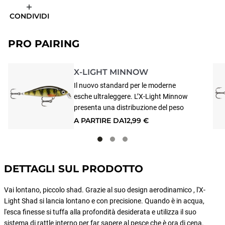
CONDIVIDI
PRO PAIRING
X-LIGHT MINNOW
Il nuovo standard per le moderne
esche ultraleggere. L’X-Light Minnow
presenta una distribuzione del peso
migliorata per lanciare quest’esca in
A PARTIRE DA
12,99 €
miniatura nei punti più lontani. E
quando l’esca colpisce l’acqua, inizia la
resa dei conti. L’X-Light Minnow ad
affondamento lento nuota con
DETTAGLI SUL PRODOTTO
un’azione di nuoto perfetta, anche nei
recuperi lenti. Grazie al labbro a forma
Vai lontano, piccolo shad. Grazie al suo design aerodinamico , l'X-
di L, l’esca mantiene l’azione anche in
Light Shad si lancia lontano e con precisione. Quando è in acqua,
forti correnti, rendendola una scelta
l'esca finesse si tuffa alla profondità desiderata e utilizza il suo
eccellente per la pesca nei torrenti.
sistema di rattle interno per far sapere al pesce che è ora di cena.