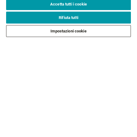
Email*
ISCRIVITI
Accetta tutti i cookie
Rifiuta tutti
ASSISTENZA CLIENTI
Impostazioni cookie
CHI SIAMO
LEGALE
SEGUICI
SEGUI GLI ALTRI BRAND
©2026 All rights reserved