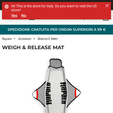
SHOP OTHER BRANDS
Hi! This is the store for Italy. Do you want to visit the US
store?
Yes
No
0
Skip to main content
SPEDIZIONE GRATUITA PER ORDINI SUPERIORI A 99 €
Rapala
Accessori
Bilance E Metri
WEIGH & RELEASE MAT