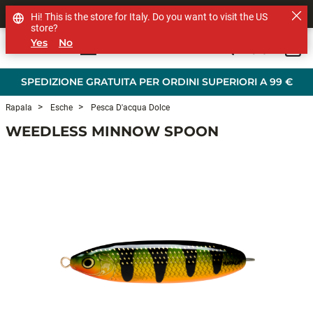
SHOP OTHER BRANDS
Hi! This is the store for Italy. Do you want to visit the US
store?
Yes
No
0
Skip to main content
SPEDIZIONE GRATUITA PER ORDINI SUPERIORI A 99 €
Rapala
Esche
Pesca D'acqua Dolce
WEEDLESS MINNOW SPOON