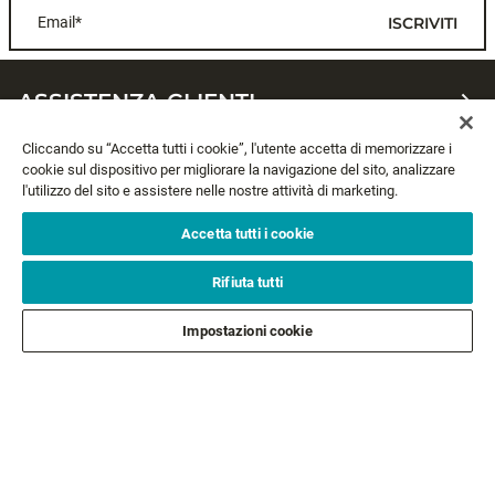
Email*
ISCRIVITI
ASSISTENZA CLIENTI
Cliccando su “Accetta tutti i cookie”, l'utente accetta di memorizzare i
CHI SIAMO
cookie sul dispositivo per migliorare la navigazione del sito, analizzare
l'utilizzo del sito e assistere nelle nostre attività di marketing.
LEGALE
Accetta tutti i cookie
SEGUICI
Rifiuta tutti
Impostazioni cookie
SEGUI GLI ALTRI BRAND
©2026 All rights reserved