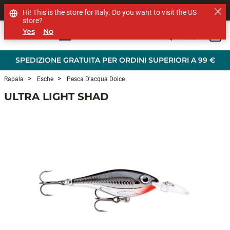
SHOP OTHER BRANDS
Hi! This is the store for Italy. Do you want to visit the US
store?
Yes
No
0
Skip to main content
SPEDIZIONE GRATUITA PER ORDINI SUPERIORI A 99 €
Rapala
Esche
Pesca D'acqua Dolce
ULTRA LIGHT SHAD