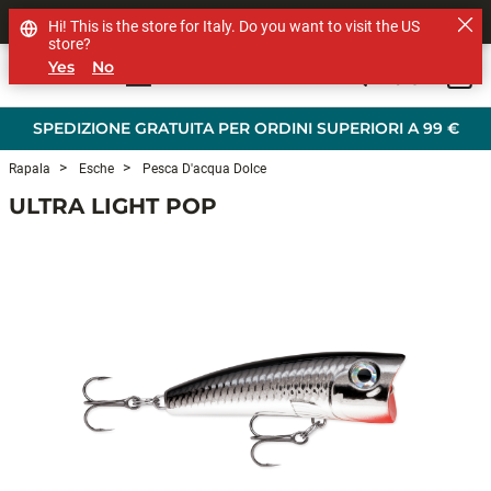
SHOP OTHER BRANDS
Hi! This is the store for Italy. Do you want to visit the US
store?
Yes
No
0
Skip to main content
SPEDIZIONE GRATUITA PER ORDINI SUPERIORI A 99 €
Rapala
Esche
Pesca D'acqua Dolce
ULTRA LIGHT POP