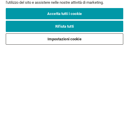
l'utilizzo del sito e assistere nelle nostre attività di marketing.
Email*
ISCRIVITI
Accetta tutti i cookie
Rifiuta tutti
ASSISTENZA CLIENTI
Impostazioni cookie
CHI SIAMO
LEGALE
SEGUICI
SEGUI GLI ALTRI BRAND