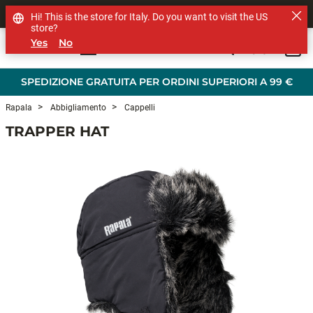
SHOP OTHER BRANDS
Hi! This is the store for Italy. Do you want to visit the US
store?
Yes
No
0
Skip to main content
SPEDIZIONE GRATUITA PER ORDINI SUPERIORI A 99 €
Rapala
Abbigliamento
Cappelli
TRAPPER HAT