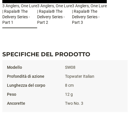
3 Anglers, One Lure
3 Anglers, One Lure
3 Anglers, One Lure
| Rapala® The
| Rapala® The
| Rapala® The
Delivery Series -
Delivery Series -
Delivery Series -
Part 1
Part 2
Part 3
#SKITTERWALK
SPECIFICHE DEL PRODOTTO
Specifiche del prodotto
SW08
Topwater Italian
8 cm
12 g
Two No. 3