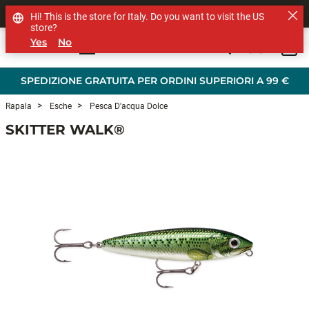
SHOP OTHER BRANDS
Hi! This is the store for Italy. Do you want to visit the US
store?
Yes
No
0
Skip to main content
SPEDIZIONE GRATUITA PER ORDINI SUPERIORI A 99 €
Rapala
Esche
Pesca D'acqua Dolce
SKITTER WALK®