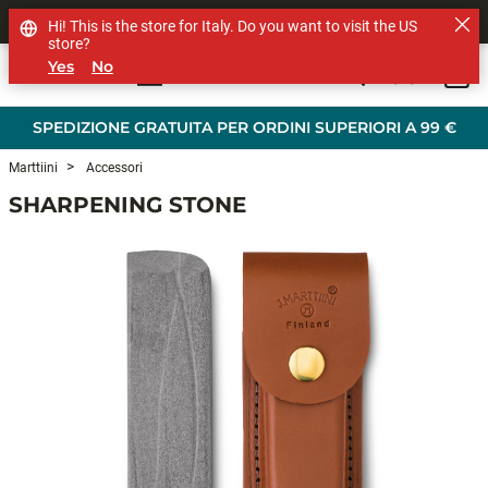
SHOP OTHER BRANDS
Hi! This is the store for Italy. Do you want to visit the US
store?
Yes
No
0
Skip to main content
SPEDIZIONE GRATUITA PER ORDINI SUPERIORI A 99 €
Marttiini
Accessori
SHARPENING STONE