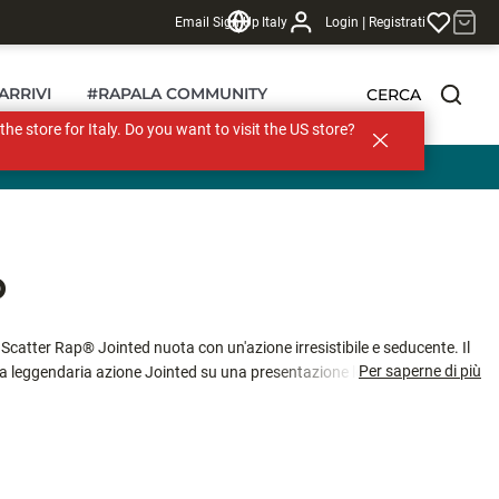
|
Email Sign Up
Italy
Login
Registrati
ARRIVI
#RAPALA COMMUNITY
CERCA
s the store for Italy. Do you want to visit the US store?
D
 Scatter Rap® Jointed nuota con un'azione irresistibile e seducente. Il
Per saperne di più
a leggendaria azione Jointed su una presentazione lenta, mentre
 Scatter Rap - e l'abboccata.