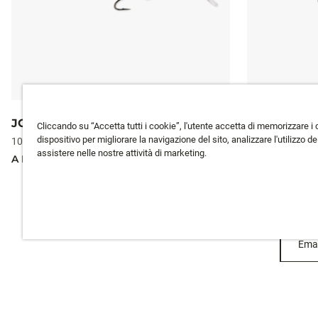
JOINTED®
ORIGINAL 
Cliccando su “Accetta tutti i cookie”, l'utente accetta di memorizzare i 
dispositivo per migliorare la navigazione del sito, analizzare l'utilizzo del
10 colori
10 colori
assistere nelle nostre attività di marketing.
A PARTIRE DA
12,99 €
A PARTIRE DA
Emai