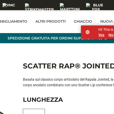
BBIGLIAMENTO
ALTRI PRODOTTI
GHIACCIO
NUOVI 
Hi! This i
Yes
No
SPEDIZIONE GRATUITA PER ORDINI SUPERIORI A 99 €
SCATTER RAP® JOINTE
Basata sul classico corpo articolato del Rapala Jointed, la
corpo snodato combinato con uno Scatter Lip conferisce l
accelerando il recupero si innesca l'erratica azione evasiva
LUNGHEZZA