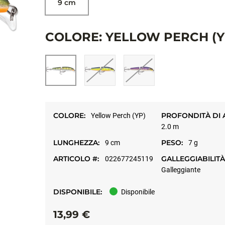
9 cm
Allow targeting cookies, and watch here.
COLORE: YELLOW PERCH (Y
APERTO SU
YOUTUBE
COLORE:
PROFONDITÀ DI 
Yellow Perch (YP)
2.0 m
LUNGHEZZA:
PESO:
9 cm
7 g
ARTICOLO #:
GALLEGGIABILITÀ
022677245119
Galleggiante
DISPONIBILE:
Disponibile
13,99 €