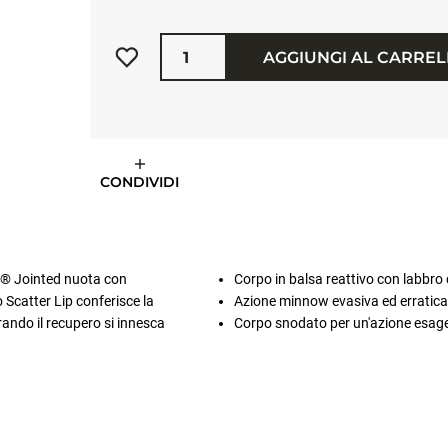
Quantità
AGGIUNGI AL CARRE
CONDIVIDI
ap® Jointed nuota con
Corpo in balsa reattivo con labbro 
 Scatter Lip conferisce la
Azione minnow evasiva ed erratica
ando il recupero si innesca
Corpo snodato per un'azione esag