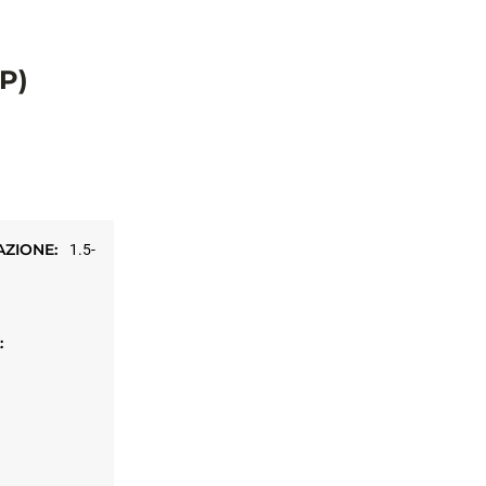
P)
AZIONE:
1.5-
: