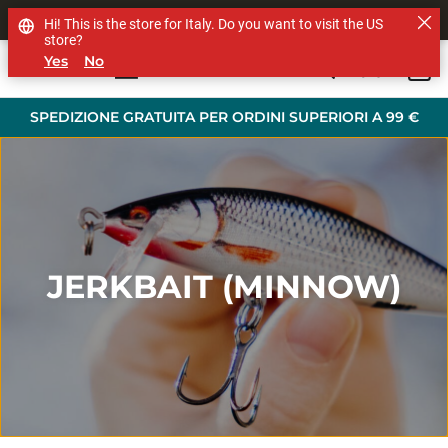
SHOP OTHER BRANDS
Hi! This is the store for Italy. Do you want to visit the US
store?
Yes
No
0
Skip to main content
SPEDIZIONE GRATUITA PER ORDINI SUPERIORI A 99 €
JERKBAIT (MINNOW)