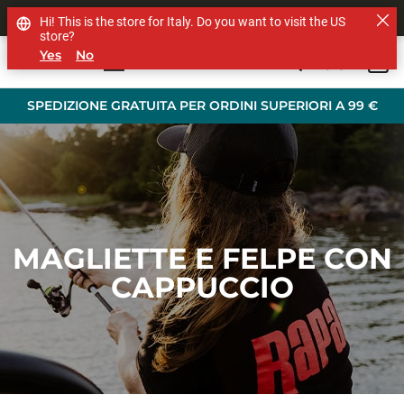
SHOP OTHER BRANDS
Hi! This is the store for Italy. Do you want to visit the US
store?
Yes
No
0
Skip to main content
SPEDIZIONE GRATUITA PER ORDINI SUPERIORI A 99 €
MAGLIETTE E FELPE CON
CAPPUCCIO