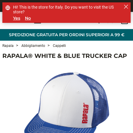
SHOP OTHER BRANDS
Hi! This is the store for Italy. Do you want to visit the US
store?
Yes
No
0
Skip to main content
SPEDIZIONE GRATUITA PER ORDINI SUPERIORI A 99 €
Rapala
Abbigliamento
Cappelli
RAPALA® WHITE & BLUE TRUCKER CAP