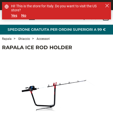
SHOP OTHER BRANDS
Hi! This is the store for Italy. Do you want to visit the US
store?
Yes
No
0
Skip to main content
SPEDIZIONE GRATUITA PER ORDINI SUPERIORI A 99 €
Rapala
Ghiaccio
Accessori
RAPALA ICE ROD HOLDER