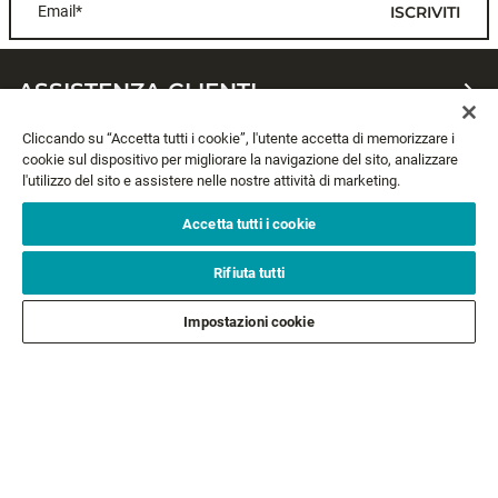
COUNTDOWN®
JOINTED®
10 colori
10 colori
14,99 €
12,99 €
A partire da
A partire da
Cliccando su “Accetta tutti i cookie”, l'utente accetta di memorizzare i
cookie sul dispositivo per migliorare la navigazione del sito, analizzare
NEWSLETTER
l'utilizzo del sito e assistere nelle nostre attività di marketing.
Accetta tutti i cookie
Email*
ISCRIVITI
Rifiuta tutti
ASSISTENZA CLIENTI
Impostazioni cookie
CHI SIAMO
LEGALE