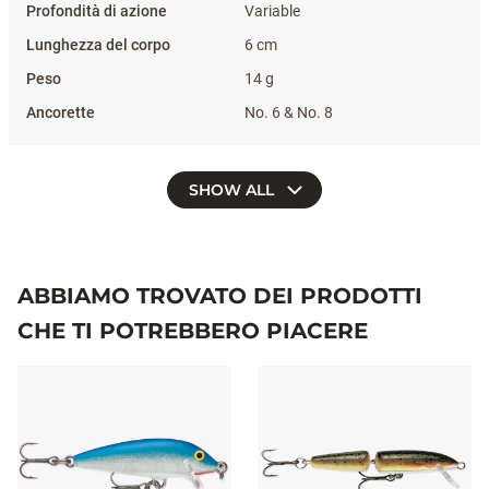
10 g
No. 6 & 8
RVB06
Variable
6 cm
14 g
No. 4 & No. 6
RVB06
Variable
6 cm
14 g
No. 6 & No. 8