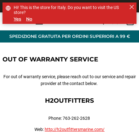
SHOP OTHER BRANDS
Hi! This is the store for Italy. Do you want to visit the US
store?
Yes
No
0
Skip to main content
SPEDIZIONE GRATUITA PER ORDINI SUPERIORI A 99 €
OUT OF WARRANTY SERVICE
For out of warranty service, please reach out to our service and repair
provider at the contact below.
H2OUTFITTERS
Phone: 763-262-2628
Web:
http://h2outfittersmarine.com/