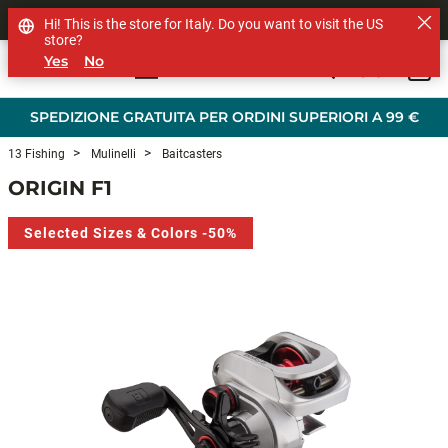
SHOP OTHER BRANDS
Hi! This is the store for Italy. Do you want to visit the US
store?
Yes
No
0
Skip to main content
SPEDIZIONE GRATUITA PER ORDINI SUPERIORI A 99 €
13 Fishing
Mulinelli
Baitcasters
ORIGIN F1
Selected Sizes & Colors -50%