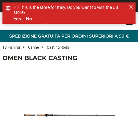
SHOP OTHER BRANDS
Hi! This is the store for Italy. Do you want to visit the US
store?
Yes
No
0
Skip to main content
SPEDIZIONE GRATUITA PER ORDINI SUPERIORI A 99 €
13 Fishing
Canne
Casting Rods
OMEN BLACK CASTING