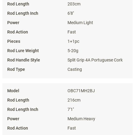
203cm
6'8''
Medium Light
Fast
1+1pc
5-20g
Split Grip 4A Portuguese Cork
Casting
OBC71MH2BJ
216cm
7'1''
Medium Heavy
Fast