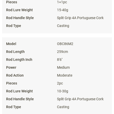
1+1pc
15-40g
Split Grip 4A Portuguese Cork
Casting
OBC86M2
259cm
8'6''
Medium
Moderate
2pc
10-30g
Split Grip 4A Portuguese Cork
Casting