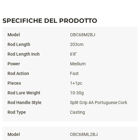
SPECIFICHE DEL PRODOTTO
Specifiche del prodotto
OBC68M2BJ
203cm
6'8''
Medium
Fast
1+1pc
10-30g
Split Grip 4A Portuguese Cork
Casting
OBC68ML2BJ