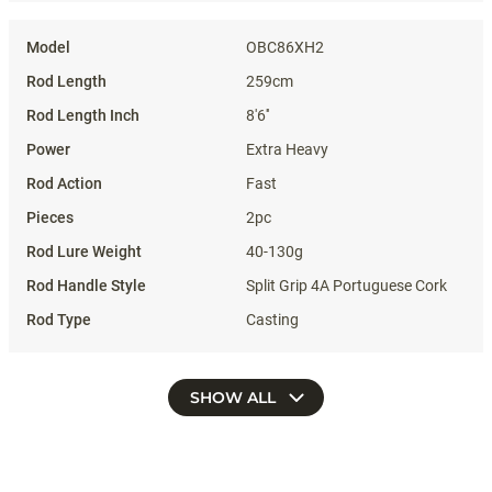
OBC86XH2
259cm
8'6''
Extra Heavy
Fast
2pc
40-130g
Split Grip 4A Portuguese Cork
Casting
SHOW ALL