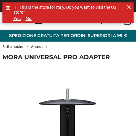
SHOP OTHER BRANDS
Hi! This is the store for Italy. Do you want to visit the US
store?
Yes
No
0
Skip to main content
SPEDIZIONE GRATUITA PER ORDINI SUPERIORI A 99 €
Strikemaster
Accessori
MORA UNIVERSAL PRO ADAPTER