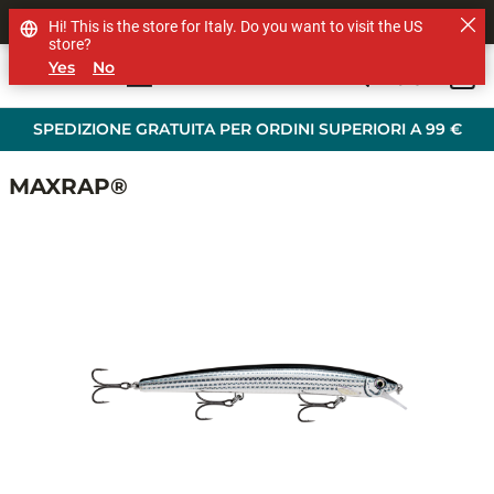
SHOP OTHER BRANDS
Hi! This is the store for Italy. Do you want to visit the US
store?
Yes
No
0
Skip to main content
SPEDIZIONE GRATUITA PER ORDINI SUPERIORI A 99 €
MAXRAP®