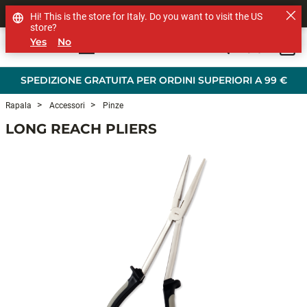
SHOP OTHER BRANDS
Hi! This is the store for Italy. Do you want to visit the US
store?
Yes
No
0
Skip to main content
SPEDIZIONE GRATUITA PER ORDINI SUPERIORI A 99 €
Rapala
Accessori
Pinze
LONG REACH PLIERS