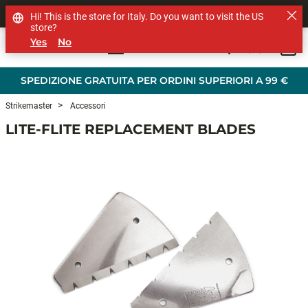
SHOP OTHER BRANDS
Hi! This is the store for Italy. Do you want to visit the US
store?
Yes
No
0
Skip to main content
SPEDIZIONE GRATUITA PER ORDINI SUPERIORI A 99 €
Strikemaster
Accessori
LITE-FLITE REPLACEMENT BLADES