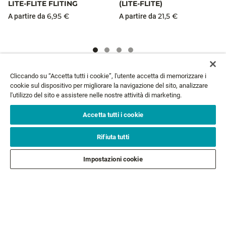
LITE-FLITE FLITING
(LITE-FLITE)
6,95 €
21,5 €
A partire da
A partire da
Cliccando su “Accetta tutti i cookie”, l'utente accetta di memorizzare i
NEWSLETTER
cookie sul dispositivo per migliorare la navigazione del sito, analizzare
l'utilizzo del sito e assistere nelle nostre attività di marketing.
Email*
ISCRIVITI
Accetta tutti i cookie
Rifiuta tutti
ASSISTENZA CLIENTI
Impostazioni cookie
CHI SIAMO
LEGALE