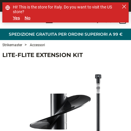
SHOP OTHER BRANDS
Hi! This is the store for Italy. Do you want to visit the US
store?
Yes
No
0
Skip to main content
SPEDIZIONE GRATUITA PER ORDINI SUPERIORI A 99 €
Strikemaster
Accessori
LITE-FLITE EXTENSION KIT