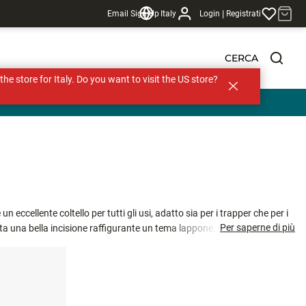
|
Email Sign Up
Italy
Login
Registrati
CERCA
s the store for Italy. Do you want to visit the US store?
n eccellente coltello per tutti gli usi, adatto sia per i trapper che per i
Per saperne di più
ta una bella incisione raffigurante un tema lappone, mentre il motivo sul
è eccellente per gli escursionisti e i cacciatori che praticano abitualmente.
pericoloso. Conservare sempre il coltello in un fodero e lontano dalla
oltello affilato e pulito. Utilizzare tenendo il corpo a distanza di
hiari di avere almeno 18 anni di età e accetti di assumerti la piena
divieti locali e comunitari applicabili e di altre restrizioni.