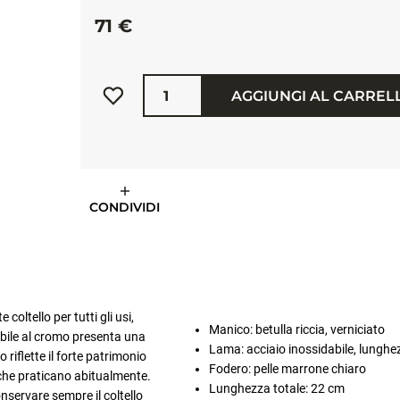
71 €
Quantità
AGGIUNGI AL CARREL
CONDIVIDI
coltello per tutti gli usi,
Manico: betulla riccia, verniciato
dabile al cromo presenta una
Lama: acciaio inossidabile, lungh
 riflette il forte patrimonio
Fodero: pelle marrone chiaro
i che praticano abitualmente.
Lunghezza totale: 22 cm
onservare sempre il coltello