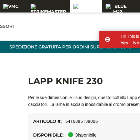
SSORI
Hi! This i
Yes
No
SPEDIZIONE GRATUITA PER ORDINI SUPERIORI A 99 €
LAPP KNIFE 230
Per le sue dimensioni e il suo design, questo coltello Lapp è u
cacciatori. La lama in acciaio inossidabile al cromo presen
fodero riflette il forte patrimonio lappone. Questo coltello 
Avviso di sicurezza: il coltello è affilato e potenzialmente 
ARTICOLO #:
6416885138006
portata dei bambini quando non lo si utilizza. Mantenere il c
sicurezza. Con l'acquisto o l'ordine di qualsiasi coltello dic
DISPONIBILE:
Disponibile
responsabilità del rispetto di tutte le leggi, i regolamenti e i 