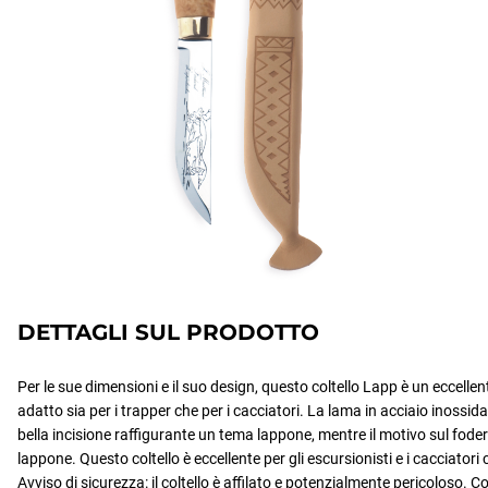
DETTAGLI SUL PRODOTTO
Per le sue dimensioni e il suo design, questo coltello Lapp è un eccellente 
adatto sia per i trapper che per i cacciatori. La lama in acciaio inossi
bella incisione raffigurante un tema lappone, mentre il motivo sul fodero
lappone. Questo coltello è eccellente per gli escursionisti e i cacciator
Avviso di sicurezza: il coltello è affilato e potenzialmente pericoloso. C