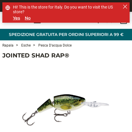
SHOP OTHER BRANDS
Hi! This is the store for Italy. Do you want to visit the US
store?
Yes
No
0
Skip to main content
SPEDIZIONE GRATUITA PER ORDINI SUPERIORI A 99 €
Rapala
Esche
Pesca D'acqua Dolce
JOINTED SHAD RAP®