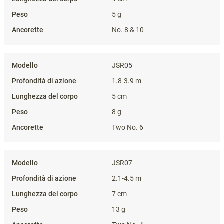
5 g
No. 8 & 10
JSR05
1.8-3.9 m
5 cm
8 g
Two No. 6
JSR07
2.1-4.5 m
7 cm
13 g