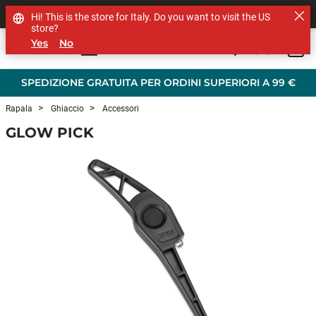
SHOP OTHER BRANDS
Hi! This is the store for Italy. Do you want to visit the US
store?
Yes
No
0
Skip to main content
SPEDIZIONE GRATUITA PER ORDINI SUPERIORI A 99 €
Rapala
Ghiaccio
Accessori
GLOW PICK