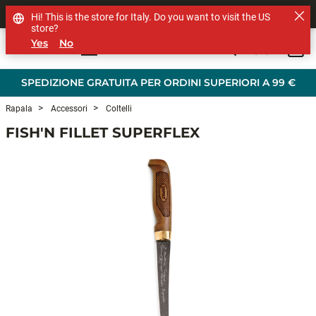
SHOP OTHER BRANDS
Hi! This is the store for Italy. Do you want to visit the US
store?
Yes
No
0
Skip to main content
SPEDIZIONE GRATUITA PER ORDINI SUPERIORI A 99 €
Rapala
Accessori
Coltelli
FISH'N FILLET SUPERFLEX