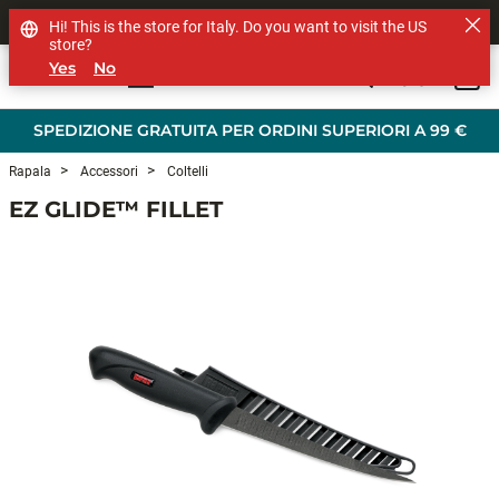
SHOP OTHER BRANDS
Hi! This is the store for Italy. Do you want to visit the US
store?
Yes
No
0
Skip to main content
SPEDIZIONE GRATUITA PER ORDINI SUPERIORI A 99 €
Rapala
Accessori
Coltelli
EZ GLIDE™ FILLET