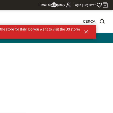
|
Email Sign Up
Italy
Login
Registrati
CERCA
s the store for Italy. Do you want to visit the US store?