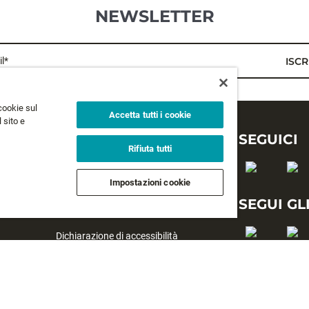
NEWSLETTER
l*
ISCR
cookie sul
Accetta tutti i cookie
 sito e
LEGALE
SEGUICI
Rifiuta tutti
Privacy
Impostazioni cookie
Termini e condizioni
SEGUI GL
Termini e condizioni di vendita
Dichiarazione di accessibilità
#yesrapala
Gestione del monitoraggio