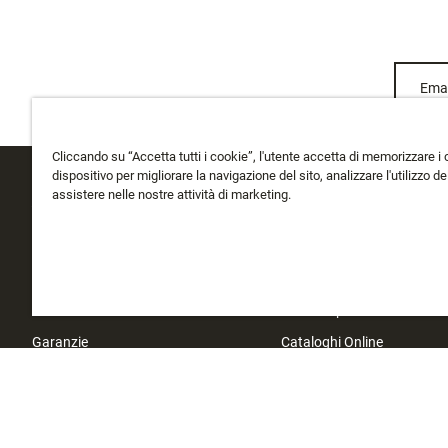
Emai
Cliccando su “Accetta tutti i cookie”, l'utente accetta di memorizzare i 
dispositivo per migliorare la navigazione del sito, analizzare l'utilizzo del
assistere nelle nostre attività di marketing.
ASSISTENZA CLIENTI
CHI SIAMO
Traccia il Mio Ordine
Chi Siamo
Spedizione
La storia di Rapala
Cambi e Resi
Instashop
Garanzie
Cataloghi Online
Contatti
Trova NegoziInvestitori
Localizzatore del Negozio