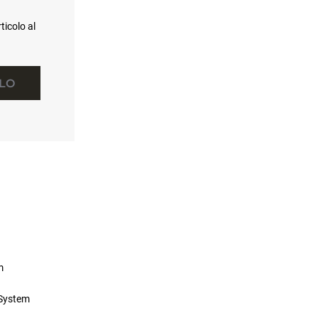
ticolo al
LLO
m
 System