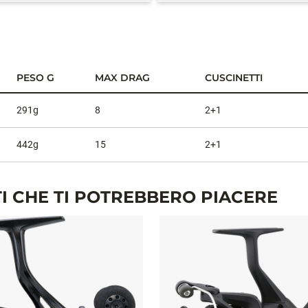
PESO G
MAX DRAG
CUSCINETTI
291g
8
2+1
442g
15
2+1
I CHE TI POTREBBERO PIACERE