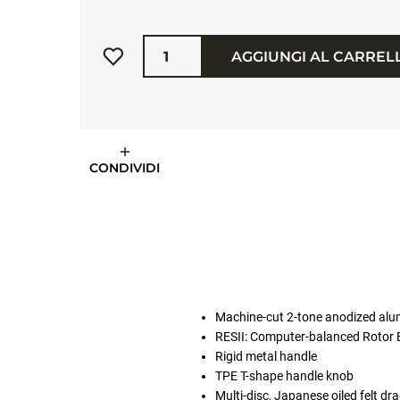
Quantità
AGGIUNGI AL CARREL
CONDIVIDI
Machine-cut 2-tone anodized al
RESII: Computer-balanced Rotor 
Rigid metal handle
TPE T-shape handle knob
Multi-disc, Japanese oiled felt d