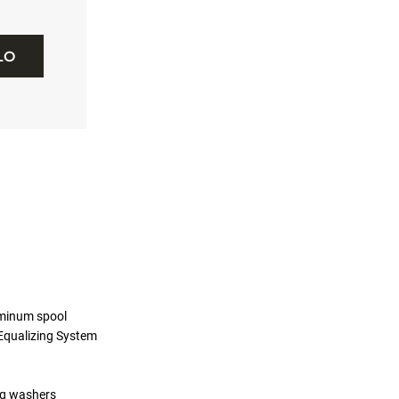
LO
uminum spool
Equalizing System
rag washers