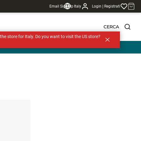
|
Email Sign Up
Italy
Login
Registrati
CERCA
s the store for Italy. Do you want to visit the US store?