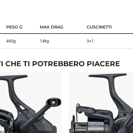
PESO G
MAX DRAG
CUSCINETTI
460g
14kg
3+1
I CHE TI POTREBBERO PIACERE