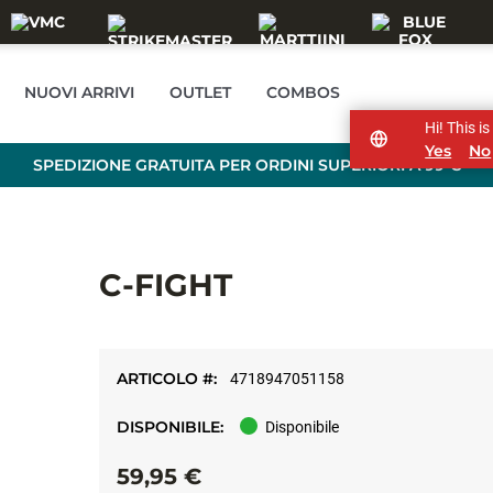
NUOVI ARRIVI
OUTLET
COMBOS
Hi! This i
Yes
No
SPEDIZIONE GRATUITA PER ORDINI SUPERIORI A 99 €
C-FIGHT
ARTICOLO #:
4718947051158
DISPONIBILE:
Disponibile
59,95 €