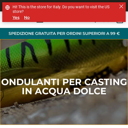
SHOP OTHER BRANDS
Hi! This is the store for Italy. Do you want to visit the US
store?
Yes
No
0
Skip to main content
SPEDIZIONE GRATUITA PER ORDINI SUPERIORI A 99 €
ONDULANTI PER CASTING
IN ACQUA DOLCE