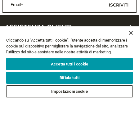
Email*
ISCRIVITI
ASSISTENZA CLIENTI
Cliccando su “Accetta tutti i cookie”, l'utente accetta di memorizzare i
CHI SIAMO
cookie sul dispositivo per migliorare la navigazione del sito, analizzare
l'utilizzo del sito e assistere nelle nostre attività di marketing.
LEGALE
Accetta tutti i cookie
SEGUICI
Rifiuta tutti
Impostazioni cookie
SEGUI GLI ALTRI BRAND
©2026 All rights reserved