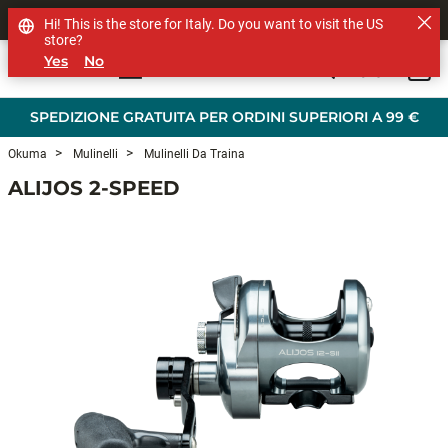
SHOP OTHER BRANDS
Hi! This is the store for Italy. Do you want to visit the US
store?
Yes
No
0
Skip to main content
SPEDIZIONE GRATUITA PER ORDINI SUPERIORI A 99 €
Okuma
Mulinelli
Mulinelli Da Traina
ALIJOS 2-SPEED