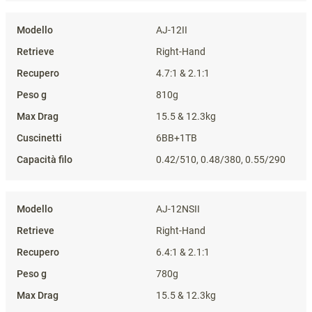
AJ-12II
Right-Hand
4.7:1 & 2.1:1
810g
15.5 & 12.3kg
6BB+1TB
0.42/510, 0.48/380, 0.55/290
AJ-12NSII
Right-Hand
6.4:1 & 2.1:1
780g
15.5 & 12.3kg